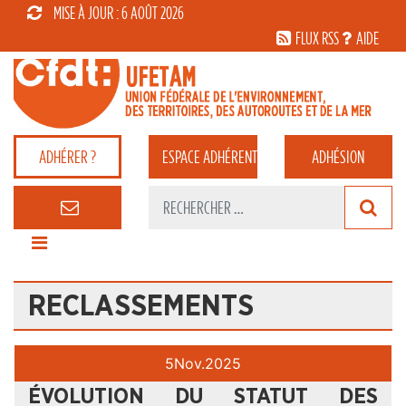
MISE À JOUR : 6 AOÛT 2026
FLUX RSS
AIDE
ADHÉRER ?
ESPACE
ADHÉRENT
ADHÉSION
RECLASSEMENTS
5
Nov.
2025
ÉVOLUTION DU STATUT DES