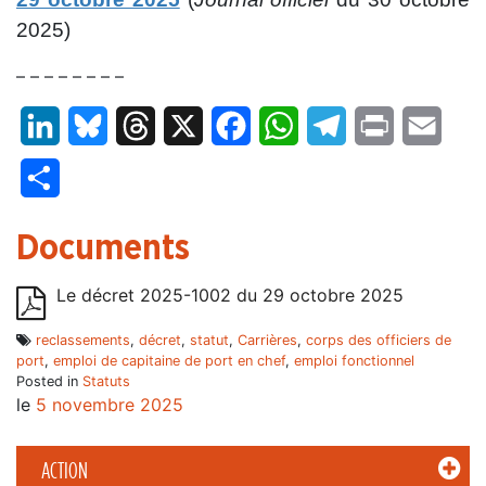
2025)
– – – – – – – –
LinkedIn
Bluesky
Threads
X
Facebook
WhatsApp
Telegram
Print
Email
Partager
Documents
Le décret 2025-1002 du 29 octobre 2025
reclassements
,
décret
,
statut
,
Carrières
,
corps des officiers de
port
,
emploi de capitaine de port en chef
,
emploi fonctionnel
Posted in
Statuts
le
5 novembre 2025
ACTION