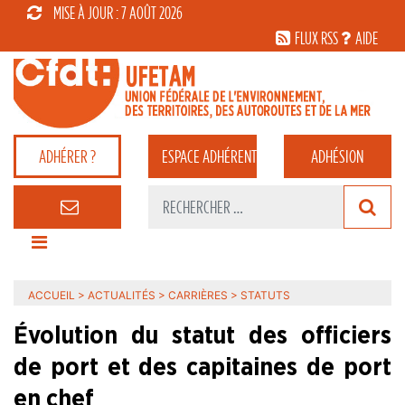
MISE À JOUR : 7 AOÛT 2026
FLUX RSS
AIDE
ADHÉRER ?
ESPACE
ADHÉRENT
ADHÉSION
ACCUEIL
>
ACTUALITÉS
>
CARRIÈRES
>
STATUTS
Évolution du statut des officiers
de port et des capitaines de port
en chef