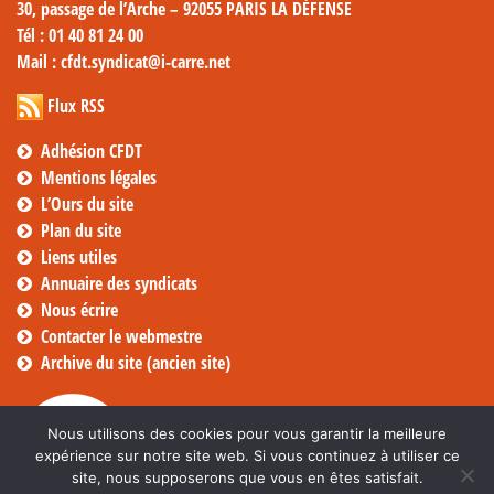
30, passage de l’Arche – 92055 PARIS LA DÉFENSE
Tél
: 01 40 81 24 00
Mail
: cfdt.syndicat@i-carre.net
Flux RSS
Adhésion CFDT
Mentions légales
L’Ours du site
Plan du site
Liens utiles
Annuaire des syndicats
Nous écrire
Contacter le webmestre
Archive du site (ancien site)
Nous utilisons des cookies pour vous garantir la meilleure
expérience sur notre site web. Si vous continuez à utiliser ce
site, nous supposerons que vous en êtes satisfait.