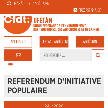
MISE À JOUR : 7 AOÛT 2026
FLUX RSS
AIDE
ADHÉRER ?
ESPACE
ADHÉRENT
ADHÉSION
REFERENDUM D’INITIATIVE
POPULAIRE
2
Avr.
2020