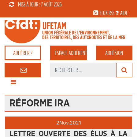
MISE À JOUR : 7 AOÛT 2026
FLUX RSS
AIDE
ADHÉRER ?
ESPACE
ADHÉRENT
ADHÉSION
RÉFORME IRA
2
Nov.
2021
LETTRE OUVERTE DES ÉLUS À LA