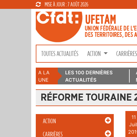
MISE À JOUR : 7 AOÛT 2026
TOUTES ACTUALITÉS
ACTION
CARRIÈRE
A LA
LES 100 DERNIÈRES
UNE
ACTUALITÉS
RÉFORME TOURAINE 
11
ACTION
Juil
201
CARRIÈRES