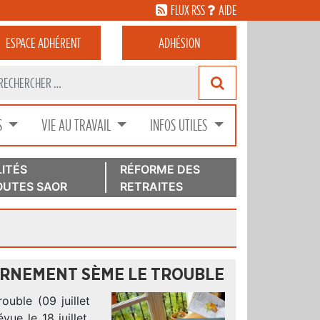
FLUX RSS
AIDE
ESPACE
ADHÉRENT
ADHÉSION
S
VIE AU TRAVAIL
INFOS UTILES
ITÉS
RÉFORME DES
UTES SAOR
RETRAITES
ERNEMENT SÈME LE TROUBLE
uble (09 juillet
ue le 18 juillet.