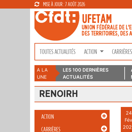
MISE À JOUR : 7 AOÛT 2026
TOUTES ACTUALITÉS
ACTION
CARRIÈRE
A LA
LES 100 DERNIÈRES
UNE
ACTUALITÉS
RENOIRH
24
ACTION
Fév
202
CARRIÈRES