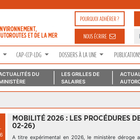
POURQUOI
ADHÉRER ?
NOUS ÉCRIRE
S
CAP-CCP-LDG
DOSSIERS À LA UNE
PUBLICATION
ACTUALITÉS DU
LES GRILLES DE
ACTUAL
MINISTÈRE
SALAIRES
AUTORO
MOBILITÉ 2026 : LES PROCÉDURES DE
02-26)
.
6
A titre expérimental en 2026, le ministère déroge 