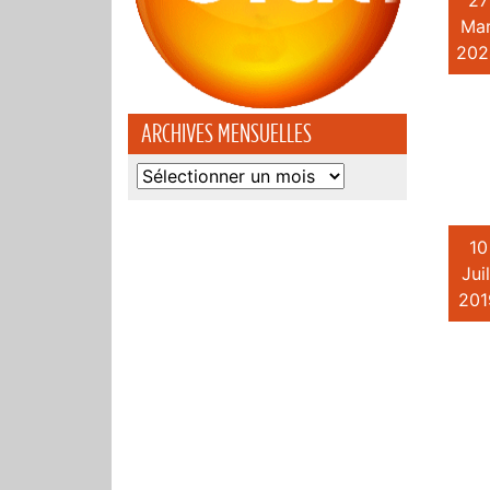
27
Mar
202
ARCHIVES MENSUELLES
Archives
mensuelles
10
Juil
201