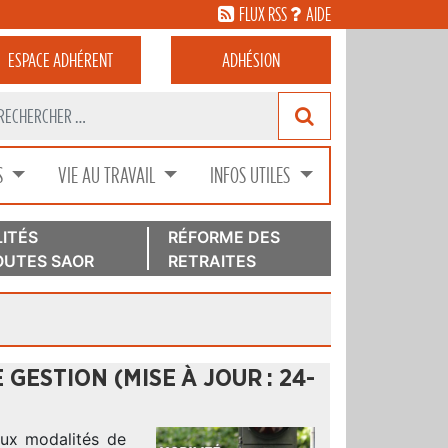
FLUX RSS
AIDE
ESPACE
ADHÉRENT
ADHÉSION
S
VIE AU TRAVAIL
INFOS UTILES
ITÉS
RÉFORME DES
UTES SAOR
RETRAITES
 GESTION (MISE À JOUR : 24-
aux modalités de