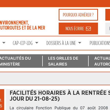
POURQUOI
ADHÉRER ?
NOUS ÉCRIRE
S
CAP-CCP-LDG
DOSSIERS À LA UNE
PUBLICATION
ACTUALITÉS DU
LES GRILLES DE
ACTUAL
MINISTÈRE
SALAIRES
AUTORO
FACILITÉS HORAIRES À LA RENTRÉE 
JOUR DU 21-08-25)
t.
5
La circulaire Fonction Publique du 07 août 2008 s