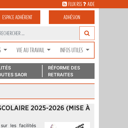
FLUX RSS
AIDE
ESPACE
ADHÉRENT
ADHÉSION
S
VIE AU TRAVAIL
INFOS UTILES
ITÉS
RÉFORME DES
UTES SAOR
RETRAITES
SCOLAIRE 2025-2026 (MISE À
ur les facilités