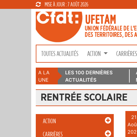
MISE À JOUR : 7 AOÛT 2026
TOUTES ACTUALITÉS
ACTION
CARRIÈRE
A LA
LES 100 DERNIÈRES
UNE
ACTUALITÉS
RENTRÉE SCOLAIRE
21
ACTION
Aoû
202
CARRIÈRES