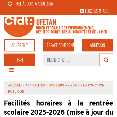
MISE À JOUR : 6 AOÛT 2026
FLUX RSS
AIDE
ADHÉRER ?
ESPACE
ADHÉRENT
ADHÉSION
ACCUEIL
>
ACTUALITÉS
>
DOSSIERS À LA UNE
>
LA FONCTION
PUBLIQUE
Facilités horaires à la rentrée
scolaire 2025-2026 (mise à jour du