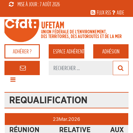
MISE À JOUR : 7 AOÛT 2026
FLUX RSS
AIDE
ADHÉRER ?
ESPACE
ADHÉRENT
ADHÉSION
REQUALIFICATION
23
Mar.
2026
RÉUNION RELATIVE AUX