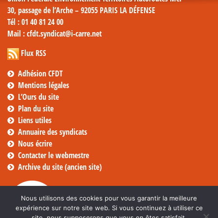
30, passage de l’Arche – 92055 PARIS LA DÉFENSE
Tél
: 01 40 81 24 00
Mail
: cfdt.syndicat@i-carre.net
Flux RSS
Adhésion CFDT
Mentions légales
L’Ours du site
Plan du site
Liens utiles
Annuaire des syndicats
Nous écrire
Contacter le webmestre
Archive du site (ancien site)
Nous utilisons des cookies pour vous garantir la meilleure
expérience sur notre site web. Si vous continuez à utiliser ce
site, nous supposerons que vous en êtes satisfait.