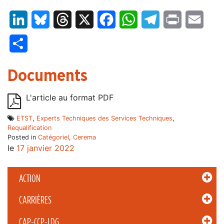
LinkedIn
Bluesky
Threads
X
Facebook
WhatsApp
Telegram
Print
Email
Partager
Documents
L'article au format PDF
ETST
,
Experts Techniques des Services Techniques
,
Requalification
Posted in
Catégoriel
,
Cerema
le
17 janvier 2022
ACTION
CARRIÈRES
CAP-CCP-LDG