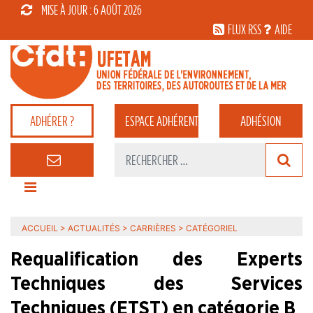
MISE À JOUR : 6 AOÛT 2026
FLUX RSS
AIDE
ADHÉRER ?
ESPACE
ADHÉRENT
ADHÉSION
ACCUEIL
>
ACTUALITÉS
>
CARRIÈRES
>
CATÉGORIEL
Requalification des Experts
Techniques des Services
Techniques (ETST) en catégorie B