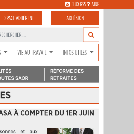
FLUX RSS
AIDE
ESPACE
ADHÉRENT
ADHÉSION
S
VIE AU TRAVAIL
INFOS UTILES
ITÉS
RÉFORME DES
UTES SAOR
RETRAITES
RES
ASA À COMPTER DU 1ER JUIN
sonnes et aux