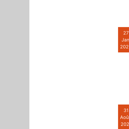
27
Jan
202
31
Aoû
202