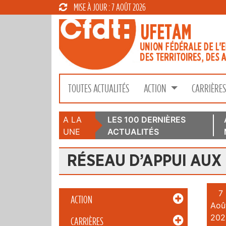
MISE À JOUR : 7 AOÛT 2026
TOUTES ACTUALITÉS
ACTION
CARRIÈRE
A LA
LES 100 DERNIÈRES
UNE
ACTUALITÉS
RÉSEAU D’APPUI AUX
7
ACTION
Aoû
202
CARRIÈRES