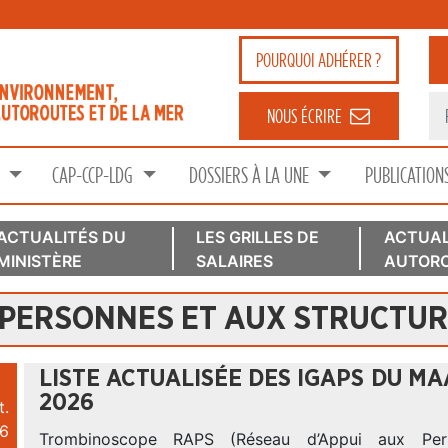
POURQUOI
ADHÉRER ?
NOUS ÉCRIRE
S
CAP-CCP-LDG
DOSSIERS À LA UNE
PUBLICATION
ACTUALITÉS DU
LES GRILLES DE
ACTUAL
MINISTÈRE
SALAIRES
AUTORO
 PERSONNES ET AUX STRUCTU
LISTE ACTUALISÉE DES IGAPS DU MA
2026
t.
6
Trombinoscope RAPS (Réseau d’Appui aux Per