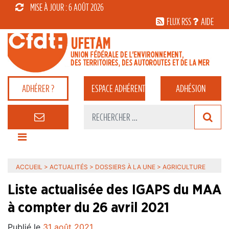
MISE À JOUR : 6 AOÛT 2026
FLUX RSS
AIDE
ADHÉRER ?
ESPACE
ADHÉRENT
ADHÉSION
ACCUEIL
>
ACTUALITÉS
>
DOSSIERS À LA UNE
>
AGRICULTURE
Liste actualisée des IGAPS du MAA
à compter du 26 avril 2021
Publié le
31 août 2021