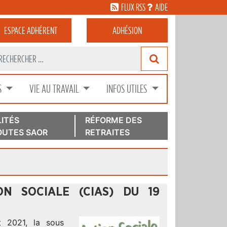
FLUX RSS
AIDE
ESPACE
ADHÉRENT
ADHÉSION
S
VIE AU TRAVAIL
INFOS UTILES
ITÉS
RÉFORME DES
UTES SAOR
RETRAITES
ION SOCIALE (CIAS) DU 19
 2021, la sous