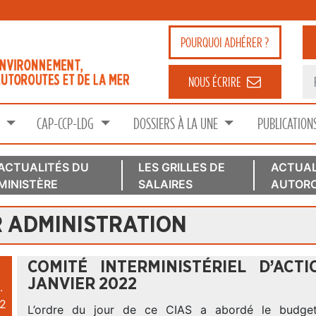
POURQUOI
ADHÉRER ?
NOUS ÉCRIRE
S
CAP-CCP-LDG
DOSSIERS À LA UNE
PUBLICATION
ACTUALITÉS DU
LES GRILLES DE
ACTUAL
MINISTÈRE
SALAIRES
AUTORO
R ADMINISTRATION
COMITÉ INTERMINISTÉRIEL D’ACT
JANVIER 2022
.
2
L’ordre du jour de ce CIAS a abordé le budget