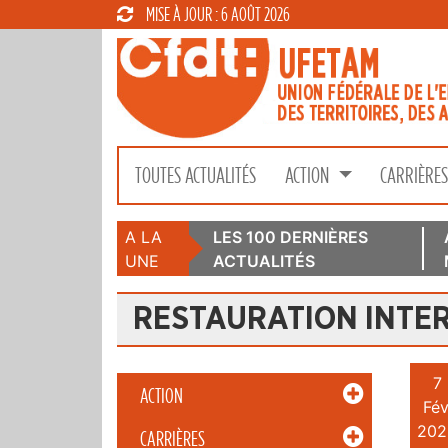
MISE À JOUR : 6 AOÛT 2026
TOUTES ACTUALITÉS
ACTION
CARRIÈRE
A LA
LES 100 DERNIÈRES
UNE
ACTUALITÉS
RESTAURATION INTE
7
ACTION
Fév
202
CARRIÈRES