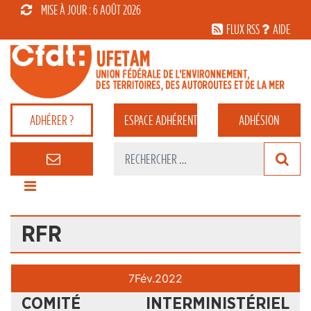
MISE À JOUR : 6 AOÛT 2026
FLUX RSS
AIDE
ADHÉRER ?
ESPACE
ADHÉRENT
ADHÉSION
RFR
7
Fév.
2022
COMITÉ INTERMINISTÉRIEL