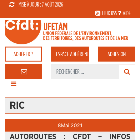
MISE À JOUR : 7 AOÛT 2026
FLUX RSS
AIDE
ADHÉRER ?
ESPACE
ADHÉRENT
ADHÉSION
RIC
8
Mai.
2021
AUTOROUTES : CFDT – INFOS