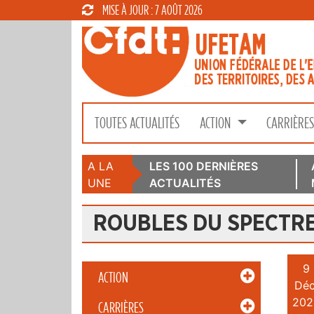
MISE À JOUR : 7 AOÛT 2026
TOUTES ACTUALITÉS
ACTION
CARRIÈRE
A LA
LES 100 DERNIÈRES
UNE
ACTUALITÉS
ROUBLES DU SPECTRE 
9
ACTION
Déc
202
CARRIÈRES