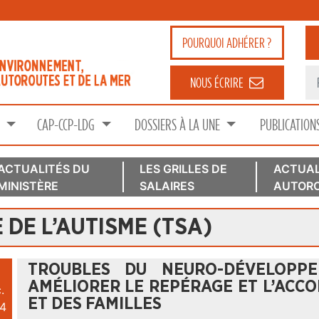
POURQUOI
ADHÉRER ?
NOUS ÉCRIRE
S
CAP-CCP-LDG
DOSSIERS À LA UNE
PUBLICATION
ACTUALITÉS DU
LES GRILLES DE
ACTUAL
MINISTÈRE
SALAIRES
AUTORO
DE L’AUTISME (TSA)
TROUBLES DU NEURO-DÉVELOPP
AMÉLIORER LE REPÉRAGE ET L’AC
.
ET DES FAMILLES
4