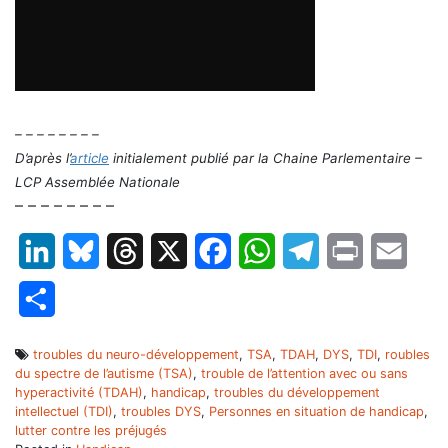
.
– – – – – – – –
D’après l’
article
initialement publié par la Chaine Parlementaire –
LCP Assemblée Nationale
– – – – – – – –
LinkedIn
Bluesky
Threads
X
Facebook
WhatsApp
Telegram
Print
Email
Partager
troubles du neuro-développement
,
TSA
,
TDAH
,
DYS
,
TDI
,
roubles
du spectre de l’autisme (TSA)
,
trouble de l’attention avec ou sans
hyperactivité (TDAH)
,
handicap
,
troubles du développement
intellectuel (TDI)
,
troubles DYS
,
Personnes en situation de handicap
,
lutter contre les préjugés