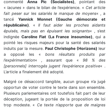
commenté
Anna Pic
(Socialistes)
, pointant des
«
lacunes
» dans le bilan de l’expérience. «
Cet article
fait peser sur les salariés le manque de moyens
« , a
tancé
Yannick Monnet (Gauche démocrate et
républicaine)
. «
Il faut aider les proches aidants
épuisés, mais pas en épuisant les soignants
« , s’est
indignée
Caroline Fiat
(La France insoumise)
, qui a
pointé les risques majeurs pour la santé des salariés
induits par la mesure.
Paul Christophe (Horizons)
leur
a opposé les «
bons résultats produits par
l’expérimentation
« , assurant que «
98 % des
[personnels] interrogés jugent l’expérience positive
« .
L’article a finalement été adopté.
Malgré ce désaccord tangible, aucun groupe n’a jugé
opportun de voter contre le texte dans son ensemble.
Plusieurs parlementaires ont toutefois fait part de leur
déception, jugeant la portée de la proposition de loi
trop modeste. «
Ce texte n’apporte que de maigres