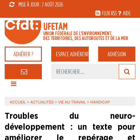
MISE À JOUR : 7 AOÛT 2026
FLUX RSS
AIDE
ADHÉRER ?
ESPACE
ADHÉRENT
ADHÉSION
ACCUEIL
>
ACTUALITÉS
>
VIE AU TRAVAIL
>
HANDICAP
Troubles du neuro-
développement : un texte pour
améliorer le repérage et