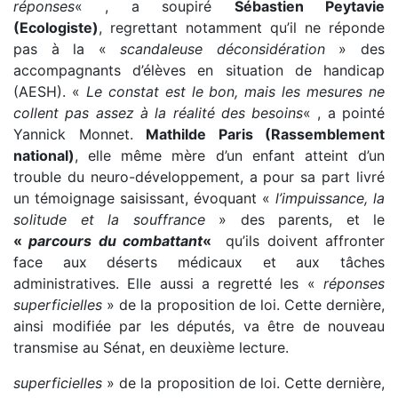
réponses
« , a soupiré
Sébastien Peytavie
(Ecologiste)
, regrettant notamment qu’il ne réponde
pas à la «
scandaleuse déconsidération
» des
accompagnants d’élèves en situation de handicap
(AESH). «
Le constat est le bon, mais les mesures ne
collent pas assez à la réalité des besoins
« , a pointé
Yannick Monnet.
Mathilde Paris (Rassemblement
national)
, elle même mère d’un enfant atteint d’un
trouble du neuro-développement, a pour sa part livré
un témoignage saisissant, évoquant «
l’impuissance, la
solitude et la souffrance
» des parents, et le
«
parcours du combattant
«
qu’ils doivent affronter
face aux déserts médicaux et aux tâches
administratives. Elle aussi a regretté les «
réponses
superficielles
» de la proposition de loi. Cette dernière,
ainsi modifiée par les députés, va être de nouveau
transmise au Sénat, en deuxième lecture.
superficielles
» de la proposition de loi. Cette dernière,