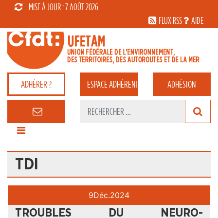
MISE À JOUR : 7 AOÛT 2026
FLUX RSS
AIDE
ADHÉRER ?
ESPACE
ADHÉRENT
ADHÉSION
TDI
9
Déc.
2024
TROUBLES DU NEURO-