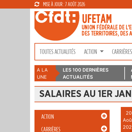
MISE À JOUR : 7 AOÛT 2026
TOUTES ACTUALITÉS
ACTION
CARRIÈRE
A LA
LES 100 DERNIÈRES
UNE
ACTUALITÉS
SALAIRES AU 1ER JAN
20
ACTION
Aoû
202
CARRIÈRES