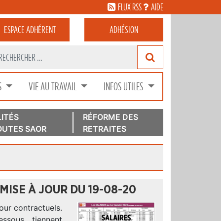
FLUX RSS
AIDE
ESPACE
ADHÉRENT
ADHÉSION
S
VIE AU TRAVAIL
INFOS UTILES
ITÉS
RÉFORME DES
UTES SAOR
RETRAITES
 MISE À JOUR DU 19-08-20
our contractuels.
essous, tiennent