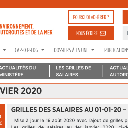
POURQUOI
ADHÉRER ?
NOUS ÉCRIRE
S
CAP-CCP-LDG
DOSSIERS À LA UNE
PUBLICATION
ACTUALITÉS DU
LES GRILLES DE
ACTUAL
MINISTÈRE
SALAIRES
AUTORO
VIER 2020
GRILLES DES SALAIRES AU 01-01-20 –
t.
Mise à jour le 19 août 2020 avec l’ajout de grilles p
0
Les grilles de salaires au 1er janvier 2020, ci-d