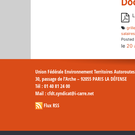
Do
L
gril
salaire
Posted
le
20 
Union Fédérale Environnement Territoires Autoroute
30, passage de l’Arche – 92055 PARIS LA DÉFENSE
Tél
: 01 40 81 24 00
Mail
: cfdt.syndicat@i-carre.net
Flux RSS