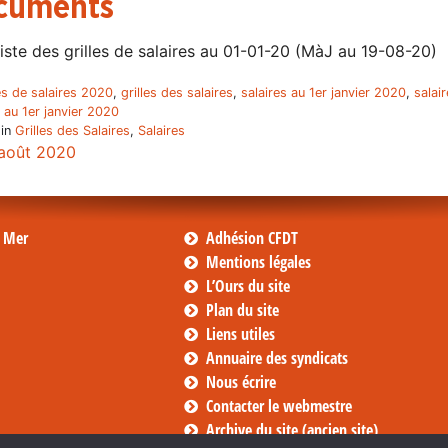
cuments
iste des grilles de salaires au 01-01-20 (MàJ au 19-08-20)
les de salaires 2020
,
grilles des salaires
,
salaires au 1er janvier 2020
,
salai
s au 1er janvier 2020
 in
Grilles des Salaires
,
Salaires
août 2020
s Mer
Adhésion CFDT
Mentions légales
L’Ours du site
Plan du site
Liens utiles
Annuaire des syndicats
Nous écrire
Contacter le webmestre
Archive du site (ancien site)