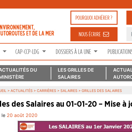
POURQUOI
ADHÉRER ?
NOUS ÉCRIRE
S
CAP-CCP-LDG
DOSSIERS À LA UNE
PUBLICATION
ACTUALITÉS DU
LES GRILLES DE
ACTUAL
MINISTÈRE
SALAIRES
AUTORO
EIL
>
ACTUALITÉS
>
CARRIÈRES
>
SALAIRES
>
GRILLES DES SALAIRES
lles des Salaires au 01-01-20 – Mise à 
 le
20 août 2020