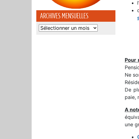
ARCHIVES MENSUELLES
Archives
mensuelles
Pour
Pensi
Ne son
Réside
De plu
paie, 
A not
équiv
une gr