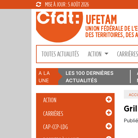
MISE À JOUR : 5 AOÛT 2026
TOUTES ACTUALITÉS
ACTION
CARRIÈRE
A LA
LES 100 DERNIÈRES
UNE
ACTUALITÉS
ACCU
ACTION
Gri
CARRIÈRES
Publié
CAP-CCP-LDG