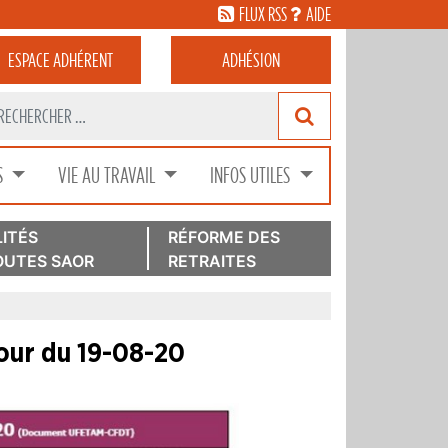
FLUX RSS
AIDE
ESPACE
ADHÉRENT
ADHÉSION
S
VIE AU TRAVAIL
INFOS UTILES
ITÉS
RÉFORME DES
UTES SAOR
RETRAITES
jour du 19-08-20