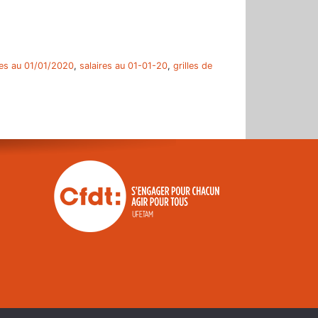
res au 01/01/2020
,
salaires au 01-01-20
,
grilles de