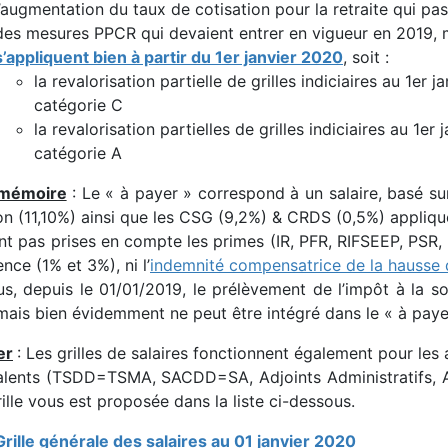
l’augmentation du taux de cotisation pour la retraite qui p
des mesures PPCR qui devaient entrer en vigueur en 2019, m
s’appliquent bien à partir du 1er janvier 2020
, soit :
la revalorisation partielle de grilles indiciaires au 1er
catégorie C
la revalorisation partielles de grilles indiciaires au 1e
catégorie A
 mémoire
: Le « à payer » correspond à un salaire, basé su
on (11,10%) ainsi que les CSG (9,2%) & CRDS (0,5%) appliqué
t pas prises en compte les primes (IR, PFR, RIFSEEP, PSR, IA
nce (1% et 3%), ni l’
indemnité compensatrice de la hausse
s, depuis le 01/01/2019, le prélèvement de l’impôt à la so
mais bien évidemment ne peut être intégré dans le « à payer
er
: Les grilles de salaires fonctionnent également pour les
alents (TSDD=TSMA, SACDD=SA, Adjoints Administratifs, Adj
ille vous est proposée dans la liste ci-dessous.
Grille générale des salaires au 01 janvier 2020