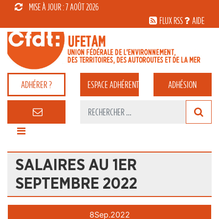
MISE À JOUR : 7 AOÛT 2026
FLUX RSS
AIDE
ADHÉRER ?
ESPACE
ADHÉRENT
ADHÉSION
SALAIRES AU 1ER
SEPTEMBRE 2022
8
Sep.
2022