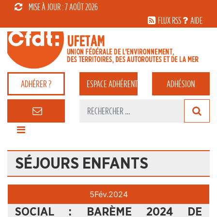
MISE À JOUR : 7 AOÛT 2026
FLUX RSS
AIDE
ADHÉRER ?
ESPACE
ADHÉRENT
ADHÉSION
SÉJOURS ENFANTS
5
Fév.
2024
SOCIAL : BARÈME 2024 DE