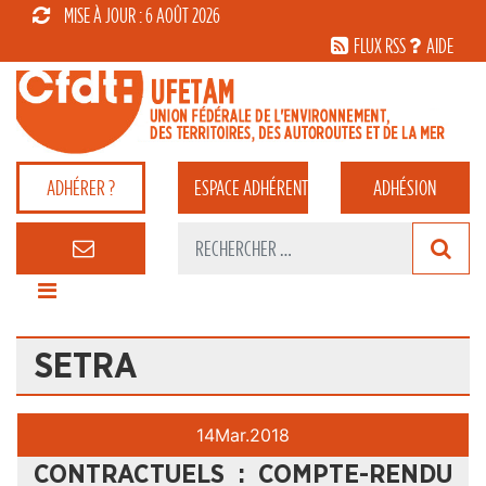
MISE À JOUR : 6 AOÛT 2026
FLUX RSS
AIDE
ADHÉRER ?
ESPACE
ADHÉRENT
ADHÉSION
SETRA
14
Mar.
2018
CONTRACTUELS : COMPTE-RENDU