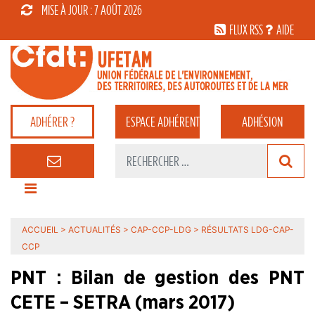
MISE À JOUR : 7 AOÛT 2026
FLUX RSS
AIDE
ADHÉRER ?
ESPACE
ADHÉRENT
ADHÉSION
ACCUEIL
>
ACTUALITÉS
>
CAP-CCP-LDG
>
RÉSULTATS LDG-CAP-
CCP
PNT : Bilan de gestion des PNT
CETE – SETRA (mars 2017)