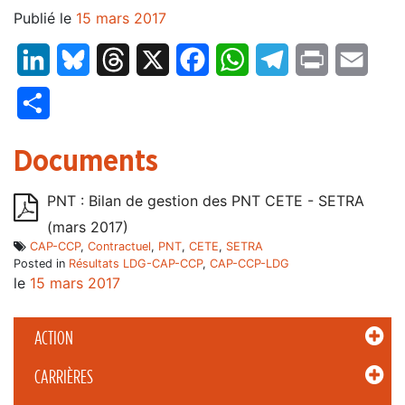
Publié le
15 mars 2017
LinkedIn
Bluesky
Threads
X
Facebook
WhatsApp
Telegram
Print
Email
Partager
Documents
PNT : Bilan de gestion des PNT CETE - SETRA
(mars 2017)
CAP-CCP
,
Contractuel
,
PNT
,
CETE
,
SETRA
Posted in
Résultats LDG-CAP-CCP
,
CAP-CCP-LDG
le
15 mars 2017
ACTION
CARRIÈRES