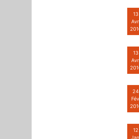
13
Avr
201
13
Avr
201
24
Fév
201
12
Jan