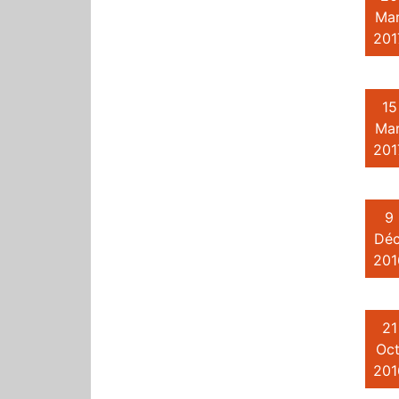
Mar
201
15
Mar
201
9
Déc
201
21
Oct
201