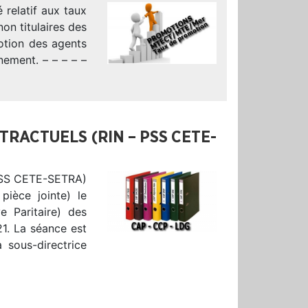
 relatif aux taux
on titulaires des
motion des agents
nement. – – – – –
TRACTUELS (RIN – PSS CETE-
 PSS CETE-SETRA)
ièce jointe) le
 Paritaire) des
1. La séance est
 sous-directrice