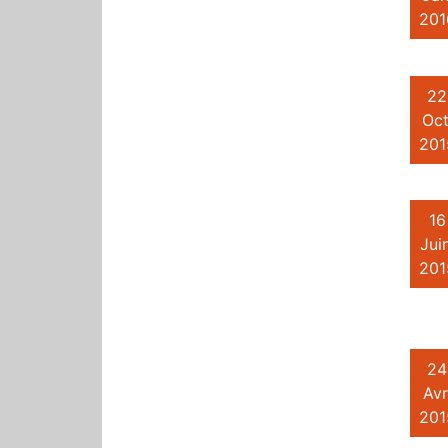
201
22
Oct
201
16
Juin
201
24
Avr
201