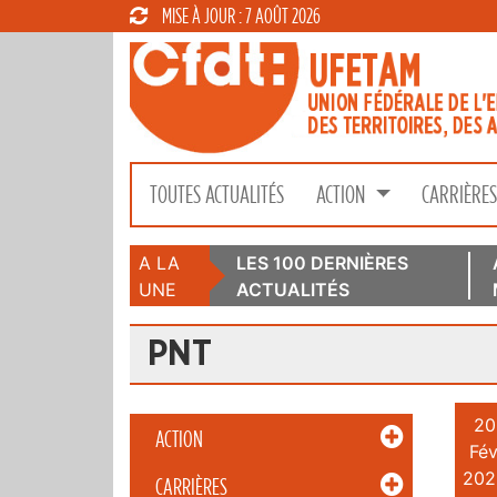
MISE À JOUR : 7 AOÛT 2026
TOUTES ACTUALITÉS
ACTION
CARRIÈRE
A LA
LES 100 DERNIÈRES
UNE
ACTUALITÉS
PNT
20
ACTION
Fév
202
CARRIÈRES