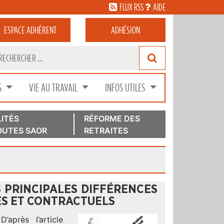
FLUX RSS
AIDE
ESPACE
ADHÉRENT
ADHÉSION
S
VIE AU TRAVAIL
INFOS UTILES
ITÉS
RÉFORME DES
UTES SAOR
RETRAITES
S PRINCIPALES DIFFÉRENCES
ES ET CONTRACTUELS
après l’article