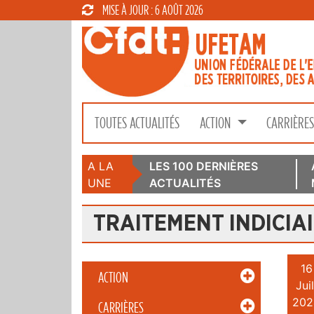
MISE À JOUR : 6 AOÛT 2026
TOUTES ACTUALITÉS
ACTION
CARRIÈRE
A LA
LES 100 DERNIÈRES
UNE
ACTUALITÉS
TRAITEMENT INDICIA
16
ACTION
Juil
202
CARRIÈRES