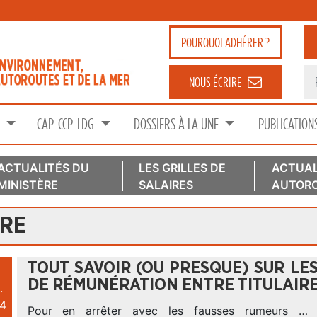
POURQUOI
ADHÉRER ?
NOUS ÉCRIRE
S
CAP-CCP-LDG
DOSSIERS À LA UNE
PUBLICATION
ACTUALITÉS DU
LES GRILLES DE
ACTUAL
MINISTÈRE
SALAIRES
AUTORO
IRE
TOUT SAVOIR (OU PRESQUE) SUR LE
DE RÉMUNÉRATION ENTRE TITULAIR
.
4
Pour en arrêter avec les fausses rumeurs … D’