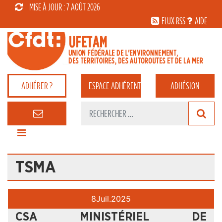
MISE À JOUR : 7 AOÛT 2026
FLUX RSS
AIDE
ADHÉRER ?
ESPACE
ADHÉRENT
ADHÉSION
TSMA
8
Juil.
2025
CSA MINISTÉRIEL DE