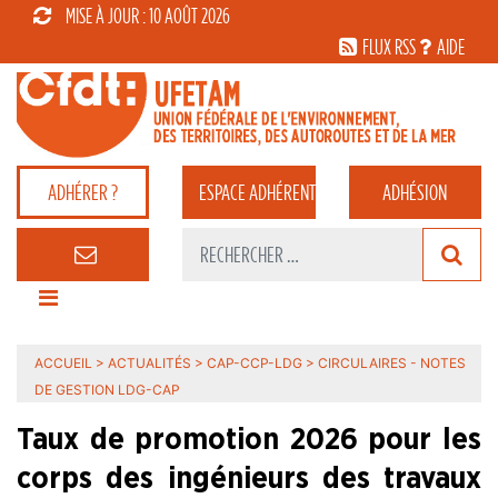
MISE À JOUR : 10 AOÛT 2026
FLUX RSS
AIDE
ADHÉRER ?
ESPACE
ADHÉRENT
ADHÉSION
ACCUEIL
>
ACTUALITÉS
>
CAP-CCP-LDG
>
CIRCULAIRES - NOTES
DE GESTION LDG-CAP
Taux de promotion 2026 pour les
corps des ingénieurs des travaux