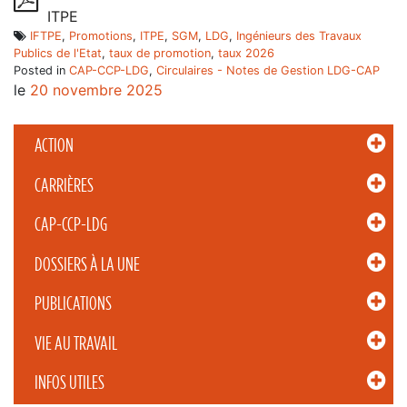
ITPE
IFTPE
,
Promotions
,
ITPE
,
SGM
,
LDG
,
Ingénieurs des Travaux
Publics de l'Etat
,
taux de promotion
,
taux 2026
Posted in
CAP-CCP-LDG
,
Circulaires - Notes de Gestion LDG-CAP
le
20 novembre 2025
ACTION
CARRIÈRES
CAP-CCP-LDG
DOSSIERS À LA UNE
PUBLICATIONS
VIE AU TRAVAIL
INFOS UTILES