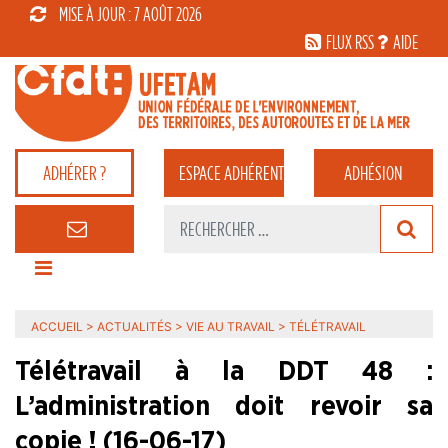
MISE À JOUR : 7 AOÛT 2026
FLUX RSS
AIDE
ADHÉRER ?
ESPACE
ADHÉRENT
ADHÉSION
ACCUEIL
>
ACTUALITÉS
>
VIE AU TRAVAIL
>
TÉLÉTRAVAIL
Télétravail à la DDT 48 :
L’administration doit revoir sa
copie ! (16-06-17)