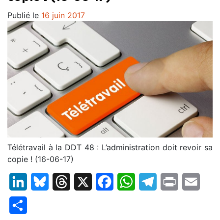
Publié le
16 juin 2017
Télétravail à la DDT 48 : L’administration doit revoir sa
copie ! (16-06-17)
LinkedIn
Bluesky
Threads
X
Facebook
WhatsApp
Telegram
Print
Email
Partager