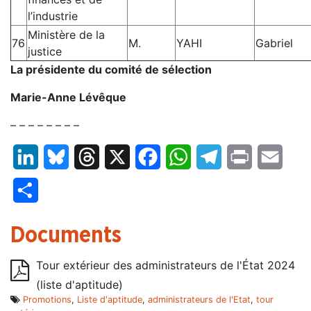
l’industrie
Ministère de la
76
M.
YAHI
Gabriel
justice
La présidente du comité de sélection
Marie-Anne Lévêque
– – – – – – – –
LinkedIn
Bluesky
Threads
X
Facebook
WhatsApp
Telegram
Print
Email
Partager
Documents
Tour extérieur des administrateurs de l'État 2024
(liste d'aptitude)
Promotions
,
Liste d'aptitude
,
administrateurs de l'Etat
,
tour