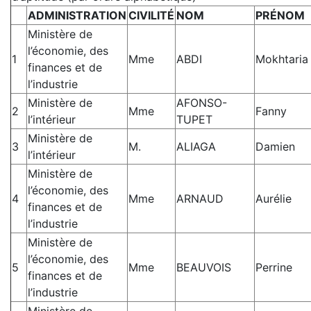
ADMINISTRATION
CIVILITÉ
NOM
PRÉNOM
Ministère de
l’économie, des
1
Mme
ABDI
Mokhtaria
finances et de
l’industrie
Ministère de
AFONSO-
2
Mme
Fanny
l’intérieur
TUPET
Ministère de
3
M.
ALIAGA
Damien
l’intérieur
Ministère de
l’économie, des
4
Mme
ARNAUD
Aurélie
finances et de
l’industrie
Ministère de
l’économie, des
5
Mme
BEAUVOIS
Perrine
finances et de
l’industrie
Ministère de