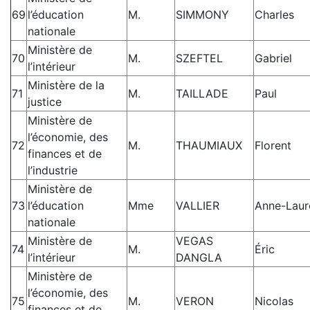
69
l’éducation
M.
SIMMONY
Charles
nationale
Ministère de
70
M.
SZEFTEL
Gabriel
l’intérieur
Ministère de la
71
M.
TAILLADE
Paul
justice
Ministère de
l’économie, des
72
M.
THAUMIAUX
Florent
finances et de
l’industrie
Ministère de
73
l’éducation
Mme
VALLIER
Anne-Laur
nationale
Ministère de
VEGAS
74
M.
Éric
l’intérieur
DANGLA
Ministère de
l’économie, des
75
M.
VERON
Nicolas
finances et de