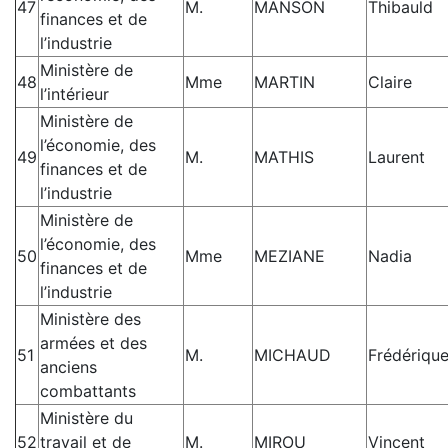
47
M.
MANSON
Thibauld
finances et de
l’industrie
Ministère de
48
Mme
MARTIN
Claire
l’intérieur
Ministère de
l’économie, des
49
M.
MATHIS
Laurent
finances et de
l’industrie
Ministère de
l’économie, des
50
Mme
MEZIANE
Nadia
finances et de
l’industrie
Ministère des
armées et des
51
M.
MICHAUD
Frédériqu
anciens
combattants
Ministère du
52
travail et de
M.
MIROU
Vincent