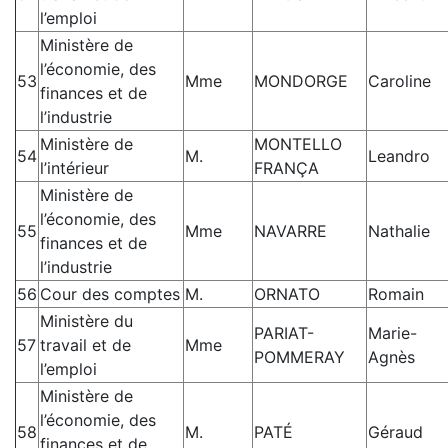
l’emploi
Ministère de
l’économie, des
53
Mme
MONDORGE
Caroline
finances et de
l’industrie
Ministère de
MONTELLO
54
M.
Leandro
l’intérieur
FRANÇA
Ministère de
l’économie, des
55
Mme
NAVARRE
Nathalie
finances et de
l’industrie
56
Cour des comptes
M.
ORNATO
Romain
Ministère du
PARIAT-
Marie-
57
travail et de
Mme
POMMERAY
Agnès
l’emploi
Ministère de
l’économie, des
58
M.
PATÉ
Géraud
finances et de