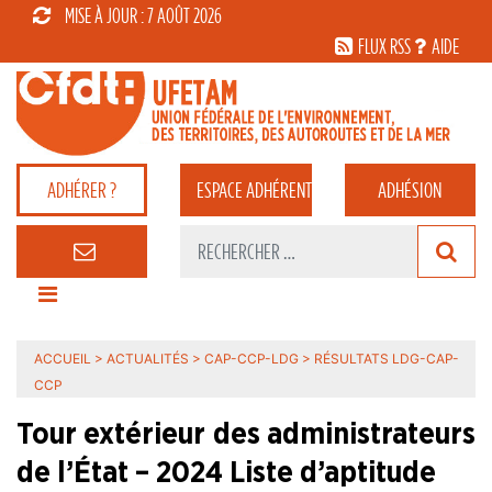
MISE À JOUR : 7 AOÛT 2026
FLUX RSS
AIDE
ADHÉRER ?
ESPACE
ADHÉRENT
ADHÉSION
ACCUEIL
>
ACTUALITÉS
>
CAP-CCP-LDG
>
RÉSULTATS LDG-CAP-
CCP
Tour extérieur des administrateurs
de l’État – 2024 Liste d’aptitude