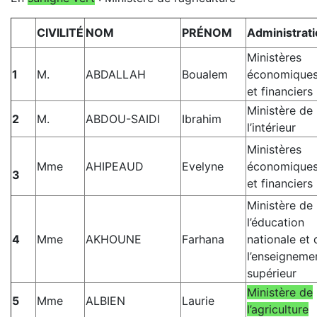
CIVILITÉ
NOM
PRÉNOM
Administrat
Ministères
1
M.
ABDALLAH
Boualem
économique
et financiers
Ministère de
2
M.
ABDOU-SAIDI
Ibrahim
l’intérieur
Ministères
Mme
AHIPEAUD
Evelyne
économique
3
et financiers
Ministère de
l’éducation
4
Mme
AKHOUNE
Farhana
nationale et 
l’enseigneme
supérieur
Ministère de
5
Mme
ALBIEN
Laurie
l’agriculture