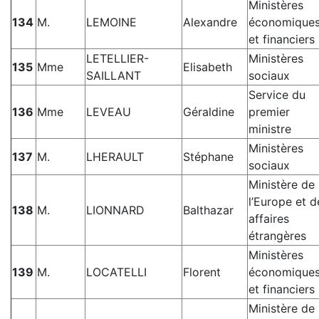
Ministères
134
M.
LEMOINE
Alexandre
économique
et financiers
LETELLIER-
Ministères
135
Mme
Elisabeth
SAILLANT
sociaux
Service du
136
Mme
LEVEAU
Géraldine
premier
ministre
Ministères
137
M.
LHERAULT
Stéphane
sociaux
Ministère de
l’Europe et d
138
M.
LIONNARD
Balthazar
affaires
étrangères
Ministères
139
M.
LOCATELLI
Florent
économique
et financiers
Ministère de