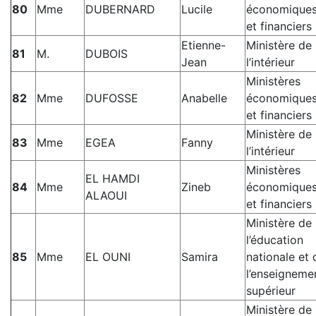
80
Mme
DUBERNARD
Lucile
économique
et financiers
Etienne-
Ministère de
81
M.
DUBOIS
Jean
l’intérieur
Ministères
82
Mme
DUFOSSE
Anabelle
économique
et financiers
Ministère de
83
Mme
EGEA
Fanny
l’intérieur
Ministères
EL HAMDI
84
Mme
Zineb
économique
ALAOUI
et financiers
Ministère de
l’éducation
85
Mme
EL OUNI
Samira
nationale et 
l’enseigneme
supérieur
Ministère de