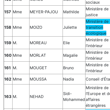
sociaux
Ministère de 
157
Mme
MEYER-PAJOU
Mathilde
justice
Ministère de 
158
Mme
MOIZO
Juliette
transition
écologique
Ministère de
159
M.
MOREAU
Elie
l’intérieur
Ministère de
160
Mme
MORLAT
Magalie
l’intérieur
Ministère de
161
M.
MOUGET
Bruno
l’intérieur
162
Mme
MOUSSA
Nadia
Conseil d’Éta
Ministère de
Sidi-
l’Europe et d
163
M.
NEHAD
Mohammed
affaires
étrangères