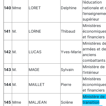
l’éducation
140
Mme
LORET
Delphine
nationale et 
l’enseigneme
supérieur
Ministères
141
M.
LORNE
Thibaud
économique
et financiers
Ministères d
armées et de
142
M.
LUCAS
Yves-Marie
anciens
combattants
Ministère de
143
M.
MAGE
Sylvain
l’intérieur
Ministères
144
M.
MAILLET
Pierre
économique
et financiers
Ministère de 
145
Mme
MALJEAN
Solène
transition