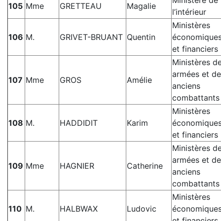
105
Mme
GRETTEAU
Magalie
l’intérieur
Ministères
106
M.
GRIVET-BRUANT
Quentin
économique
et financiers
Ministères d
armées et de
107
Mme
GROS
Amélie
anciens
combattants
Ministères
108
M.
HADDIDIT
Karim
économique
et financiers
Ministères d
armées et de
109
Mme
HAGNIER
Catherine
anciens
combattants
Ministères
110
M.
HALBWAX
Ludovic
économique
et financiers