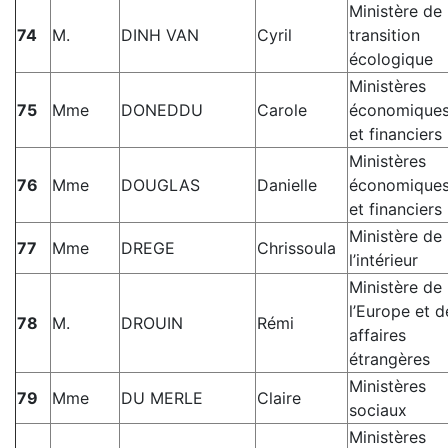
Ministère de 
74
M.
DINH VAN
Cyril
transition
écologique
Ministères
75
Mme
DONEDDU
Carole
économique
et financiers
Ministères
76
Mme
DOUGLAS
Danielle
économique
et financiers
Ministère de
77
Mme
DREGE
Chrissoula
l’intérieur
Ministère de
l’Europe et d
78
M.
DROUIN
Rémi
affaires
étrangères
Ministères
79
Mme
DU MERLE
Claire
sociaux
Ministères