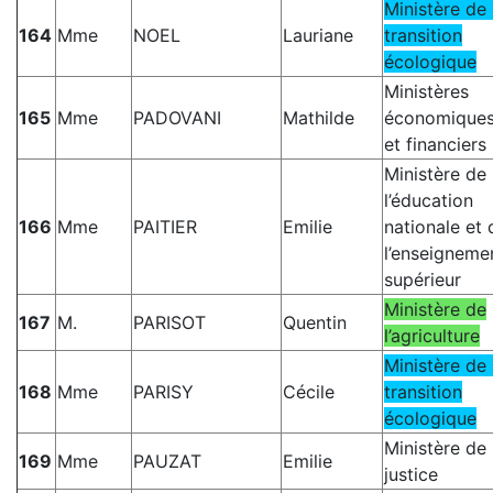
Ministère de 
164
Mme
NOEL
Lauriane
transition
écologique
Ministères
165
Mme
PADOVANI
Mathilde
économique
et financiers
Ministère de
l’éducation
166
Mme
PAITIER
Emilie
nationale et 
l’enseigneme
supérieur
Ministère de
167
M.
PARISOT
Quentin
l’agriculture
Ministère de 
168
Mme
PARISY
Cécile
transition
écologique
Ministère de 
169
Mme
PAUZAT
Emilie
justice