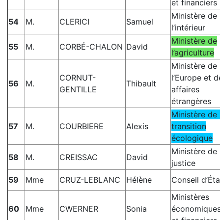
et financiers
Ministère de
54
M.
CLERICI
Samuel
l’intérieur
Ministère de
55
M.
CORBÉ-CHALON
David
l’agriculture
Ministère de
CORNUT-
l’Europe et d
56
M.
Thibault
GENTILLE
affaires
étrangères
Ministère de 
57
M.
COURBIERE
Alexis
transition
écologique
Ministère de 
58
M.
CREISSAC
David
justice
59
Mme
CRUZ-LEBLANC
Hélène
Conseil d’Éta
Ministères
60
Mme
CWERNER
Sonia
économique