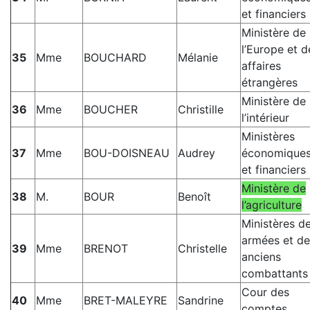
et financiers
Ministère de
l’Europe et d
35
Mme
BOUCHARD
Mélanie
affaires
étrangères
Ministère de
36
Mme
BOUCHER
Christille
l’intérieur
Ministères
37
Mme
BOU-DOISNEAU
Audrey
économique
et financiers
Ministère de
38
M.
BOUR
Benoît
l’agriculture
Ministères d
armées et de
39
Mme
BRENOT
Christelle
anciens
combattants
Cour des
40
Mme
BRET-MALEYRE
Sandrine
comptes