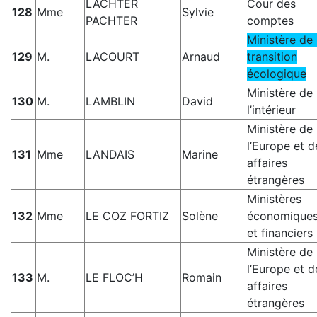
LACHTER
Cour des
128
Mme
Sylvie
PACHTER
comptes
Ministère de 
129
M.
LACOURT
Arnaud
transition
écologique
Ministère de
130
M.
LAMBLIN
David
l’intérieur
Ministère de
l’Europe et d
131
Mme
LANDAIS
Marine
affaires
étrangères
Ministères
132
Mme
LE COZ FORTIZ
Solène
économique
et financiers
Ministère de
l’Europe et d
133
M.
LE FLOC’H
Romain
affaires
étrangères