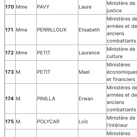
Ministère de 
170
Mme
PAVY
Laure
justice
Ministères d
armées et de
171
Mme
PERRILLOUX
Elisabeth
anciens
combattants
Ministère de 
172
Mme
PETIT
Laurence
culture
Ministères
173
M.
PETIT
Mael
économique
et financiers
Ministères d
armées et de
174
M.
PINILLA
Erwan
anciens
combattants
Ministère de
175
M.
POLYCAR
Loïc
l’intérieur
Ministères