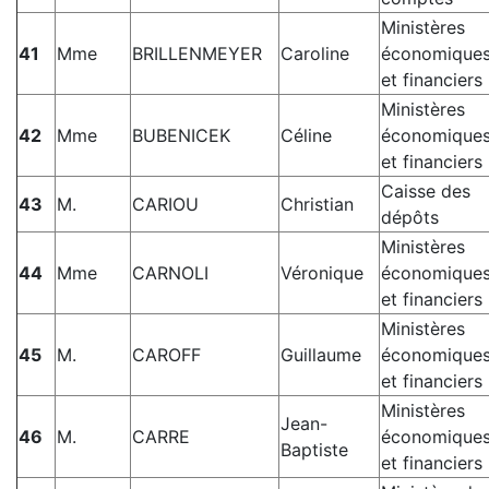
Ministères
41
Mme
BRILLENMEYER
Caroline
économique
et financiers
Ministères
42
Mme
BUBENICEK
Céline
économique
et financiers
Caisse des
43
M.
CARIOU
Christian
dépôts
Ministères
44
Mme
CARNOLI
Véronique
économique
et financiers
Ministères
45
M.
CAROFF
Guillaume
économique
et financiers
Ministères
Jean-
46
M.
CARRE
économique
Baptiste
et financiers