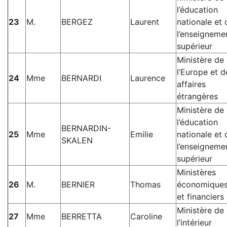
l’éducation
23
M.
BERGEZ
Laurent
nationale et 
l’enseigneme
supérieur
Ministère de
l’Europe et d
24
Mme
BERNARDI
Laurence
affaires
étrangères
Ministère de
l’éducation
BERNARDIN-
25
Mme
Emilie
nationale et 
SKALEN
l’enseigneme
supérieur
Ministères
26
M.
BERNIER
Thomas
économique
et financiers
Ministère de
27
Mme
BERRETTA
Caroline
l’intérieur