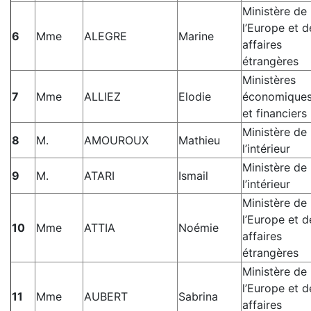
Ministère de
l’Europe et d
6
Mme
ALEGRE
Marine
affaires
étrangères
Ministères
7
Mme
ALLIEZ
Elodie
économique
et financiers
Ministère de
8
M.
AMOUROUX
Mathieu
l’intérieur
Ministère de
9
M.
ATARI
Ismail
l’intérieur
Ministère de
l’Europe et d
10
Mme
ATTIA
Noémie
affaires
étrangères
Ministère de
l’Europe et d
11
Mme
AUBERT
Sabrina
affaires