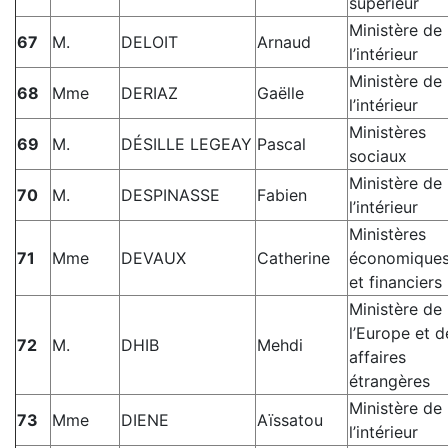
supérieur
Ministère de
67
M.
DELOIT
Arnaud
l’intérieur
Ministère de
68
Mme
DERIAZ
Gaëlle
l’intérieur
Ministères
69
M.
DÉSILLE LEGEAY
Pascal
sociaux
Ministère de
70
M.
DESPINASSE
Fabien
l’intérieur
Ministères
71
Mme
DEVAUX
Catherine
économique
et financiers
Ministère de
l’Europe et d
72
M.
DHIB
Mehdi
affaires
étrangères
Ministère de
73
Mme
DIENE
Aïssatou
l’intérieur