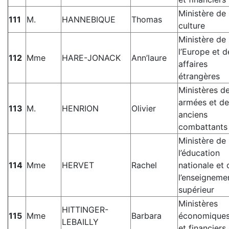
Ministère de 
111
M.
HANNEBIQUE
Thomas
culture
Ministère de
l’Europe et d
112
Mme
HARE-JONACK
Ann’laure
affaires
étrangères
Ministères d
armées et de
113
M.
HENRION
Olivier
anciens
combattants
Ministère de
l’éducation
114
Mme
HERVET
Rachel
nationale et 
l’enseigneme
supérieur
Ministères
HITTINGER-
115
Mme
Barbara
économique
LEBAILLY
et financiers