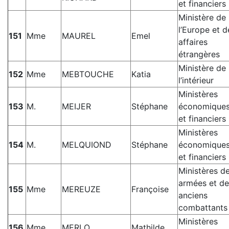
et financiers
Ministère de
l’Europe et d
151
Mme
MAUREL
Emel
affaires
étrangères
Ministère de
152
Mme
MEBTOUCHE
Katia
l’intérieur
Ministères
153
M.
MEIJER
Stéphane
économique
et financiers
Ministères
154
M.
MELQUIOND
Stéphane
économique
et financiers
Ministères d
armées et de
155
Mme
MEREUZE
Françoise
anciens
combattants
Ministères
156
Mme
MERLO
Mathilde