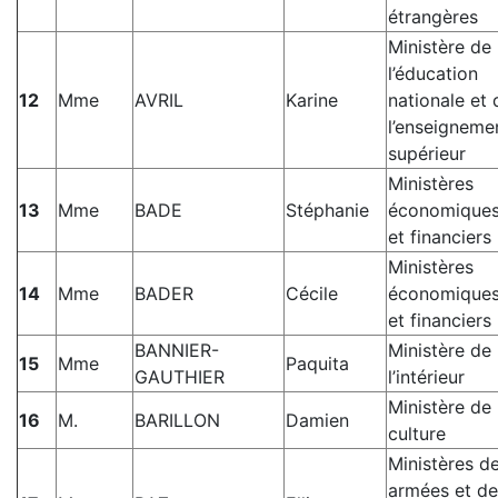
étrangères
Ministère de
l’éducation
12
Mme
AVRIL
Karine
nationale et 
l’enseigneme
supérieur
Ministères
13
Mme
BADE
Stéphanie
économique
et financiers
Ministères
14
Mme
BADER
Cécile
économique
et financiers
BANNIER-
Ministère de
15
Mme
Paquita
GAUTHIER
l’intérieur
Ministère de 
16
M.
BARILLON
Damien
culture
Ministères d
armées et de