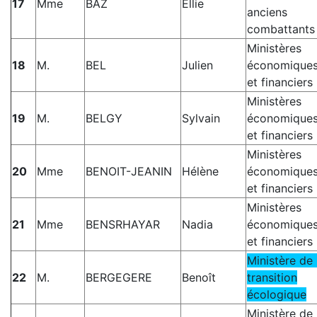
17
Mme
BAZ
Ellie
anciens
combattants
Ministères
18
M.
BEL
Julien
économique
et financiers
Ministères
19
M.
BELGY
Sylvain
économique
et financiers
Ministères
20
Mme
BENOIT-JEANIN
Hélène
économique
et financiers
Ministères
21
Mme
BENSRHAYAR
Nadia
économique
et financiers
Ministère de 
22
M.
BERGEGERE
Benoît
transition
écologique
Ministère de