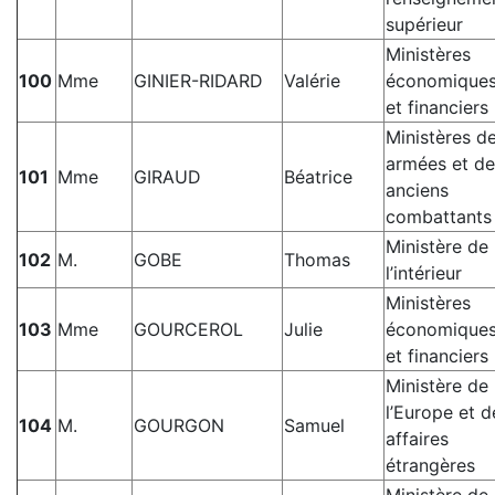
supérieur
Ministères
100
Mme
GINIER-RIDARD
Valérie
économique
et financiers
Ministères d
armées et de
101
Mme
GIRAUD
Béatrice
anciens
combattants
Ministère de
102
M.
GOBE
Thomas
l’intérieur
Ministères
103
Mme
GOURCEROL
Julie
économique
et financiers
Ministère de
l’Europe et d
104
M.
GOURGON
Samuel
affaires
étrangères
Ministère de