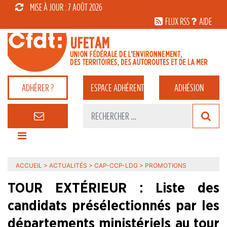
MISE À JOUR : 7 AOÛT 2026
FLUX RSS
AIDE
ADHÉRER ?
ESPACE
ADHÉRENT
ADHÉSION
ACCUEIL
>
ACTUALITÉS
>
CAP-CCP-LDG
>
PROMOTIONS
TOUR EXTÉRIEUR : Liste des
candidats présélectionnés par les
départements ministériels au tour