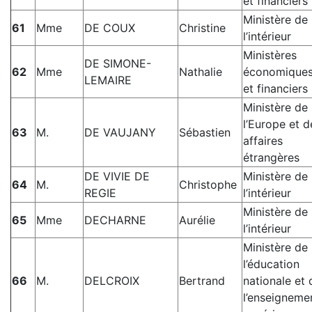
et financiers
Ministère de
61
Mme
DE COUX
Christine
l’intérieur
Ministères
DE SIMONE-
62
Mme
Nathalie
économique
LEMAIRE
et financiers
Ministère de
l’Europe et d
63
M.
DE VAUJANY
Sébastien
affaires
étrangères
DE VIVIE DE
Ministère de
64
M.
Christophe
REGIE
l’intérieur
Ministère de
65
Mme
DECHARNE
Aurélie
l’intérieur
Ministère de
l’éducation
66
M.
DELCROIX
Bertrand
nationale et 
l’enseigneme