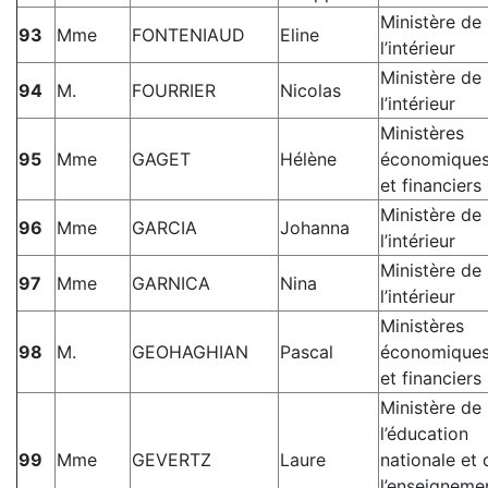
Ministère de
93
Mme
FONTENIAUD
Eline
l’intérieur
Ministère de
94
M.
FOURRIER
Nicolas
l’intérieur
Ministères
95
Mme
GAGET
Hélène
économique
et financiers
Ministère de
96
Mme
GARCIA
Johanna
l’intérieur
Ministère de
97
Mme
GARNICA
Nina
l’intérieur
Ministères
98
M.
GEOHAGHIAN
Pascal
économique
et financiers
Ministère de
l’éducation
99
Mme
GEVERTZ
Laure
nationale et 
l’enseigneme