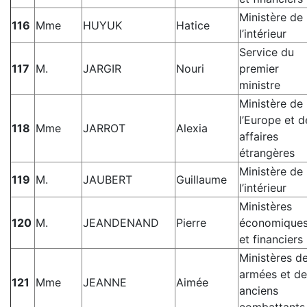
Ministère de
116
Mme
HUYUK
Hatice
l’intérieur
Service du
117
M.
JARGIR
Nouri
premier
ministre
Ministère de
l’Europe et d
118
Mme
JARROT
Alexia
affaires
étrangères
Ministère de
119
M.
JAUBERT
Guillaume
l’intérieur
Ministères
120
M.
JEANDENAND
Pierre
économique
et financiers
Ministères d
armées et de
121
Mme
JEANNE
Aimée
anciens
combattants