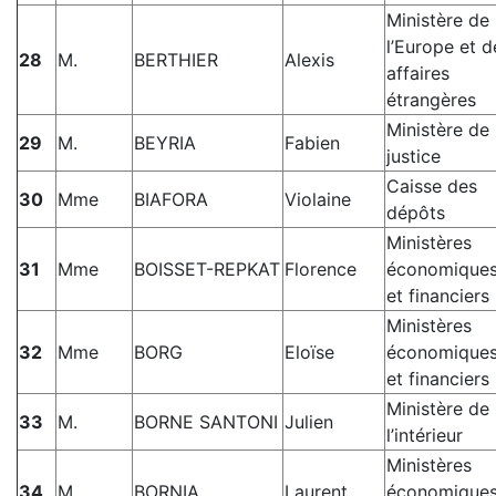
Ministère de
l’Europe et d
28
M.
BERTHIER
Alexis
affaires
étrangères
Ministère de 
29
M.
BEYRIA
Fabien
justice
Caisse des
30
Mme
BIAFORA
Violaine
dépôts
Ministères
31
Mme
BOISSET-REPKAT
Florence
économique
et financiers
Ministères
32
Mme
BORG
Eloïse
économique
et financiers
Ministère de
33
M.
BORNE SANTONI
Julien
l’intérieur
Ministères
34
M.
BORNIA
Laurent
économique