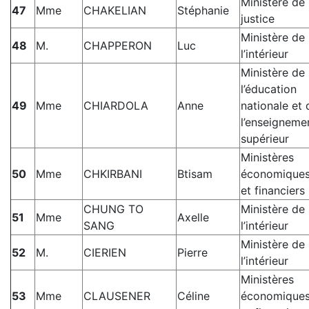
Ministère de 
47
Mme
CHAKELIAN
Stéphanie
justice
Ministère de
48
M.
CHAPPERON
Luc
l’intérieur
Ministère de
l’éducation
49
Mme
CHIARDOLA
Anne
nationale et 
l’enseigneme
supérieur
Ministères
50
Mme
CHKIRBANI
Btisam
économique
et financiers
CHUNG TO
Ministère de
51
Mme
Axelle
SANG
l’intérieur
Ministère de
52
M.
CIERIEN
Pierre
l’intérieur
Ministères
53
Mme
CLAUSENER
Céline
économique