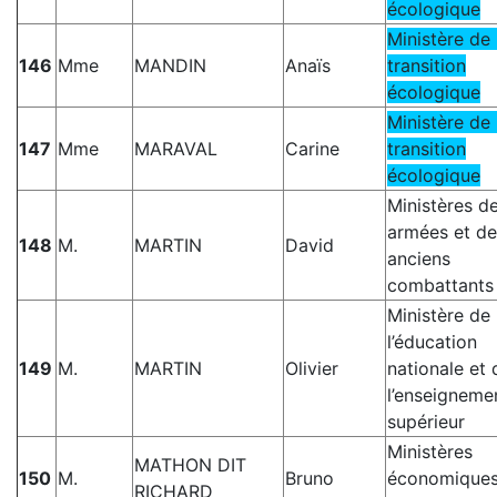
écologique
Ministère de 
146
Mme
MANDIN
Anaïs
transition
écologique
Ministère de 
147
Mme
MARAVAL
Carine
transition
écologique
Ministères d
armées et de
148
M.
MARTIN
David
anciens
combattants
Ministère de
l’éducation
149
M.
MARTIN
Olivier
nationale et 
l’enseigneme
supérieur
Ministères
MATHON DIT
150
M.
Bruno
économique
RICHARD