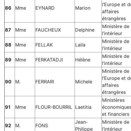
l’Europe et d
86
Mme
EYNARD
Marion
affaires
étrangères
Ministère de
87
Mme
FAUCHEUX
Delphine
l’intérieur
Ministère de
88
Mme
FELLAK
Laila
l’intérieur
Ministère de
89
Mme
FERKATADJI
Hélène
l’intérieur
Ministère de
l’Europe et d
90
M.
FERRARI
Michele
affaires
étrangères
Ministères
91
Mme
FLOUR-BOURRIL
Laetitia
économique
et financiers
Jean-
Ministère de
92
M.
FONS
Philippe
l’intérieur