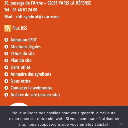
30, passage de l’Arche – 92055 PARIS LA DÉFENSE
Tél
: 01 40 81 24 00
Mail
: cfdt.syndicat@i-carre.net
Flux RSS
Adhésion CFDT
Mentions légales
L’Ours du site
Plan du site
Liens utiles
Annuaire des syndicats
Nous écrire
Contacter le webmestre
Archive du site (ancien site)
Nous utilisons des cookies pour vous garantir la meilleure
expérience sur notre site web. Si vous continuez à utiliser ce
site, nous supposerons que vous en êtes satisfait.