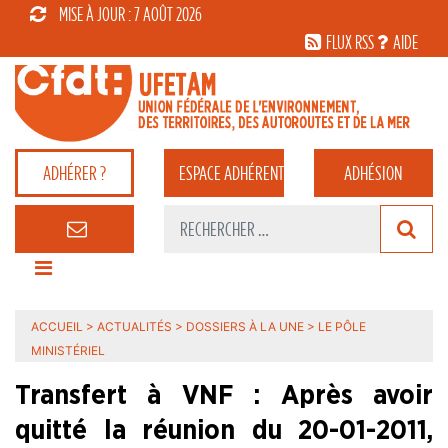
MISE À JOUR : 7 AOÛT 2026
FLUX RSS
AIDE
ADHÉRER ?
ESPACE
ADHÉRENT
ADHÉSION
ACCUEIL
>
ACTUALITÉS
>
DOSSIERS À LA UNE
>
LE PÔLE
MINISTÉRIEL
Transfert à VNF : Après avoir
quitté la réunion du 20-01-2011,