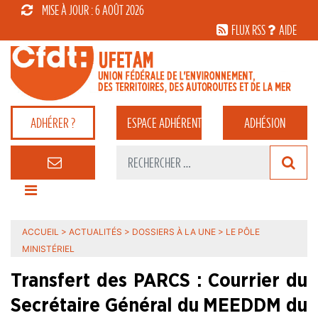
MISE À JOUR : 6 AOÛT 2026
FLUX RSS
AIDE
ADHÉRER ?
ESPACE
ADHÉRENT
ADHÉSION
ACCUEIL
>
ACTUALITÉS
>
DOSSIERS À LA UNE
>
LE PÔLE
MINISTÉRIEL
Transfert des PARCS : Courrier du
Secrétaire Général du MEEDDM du