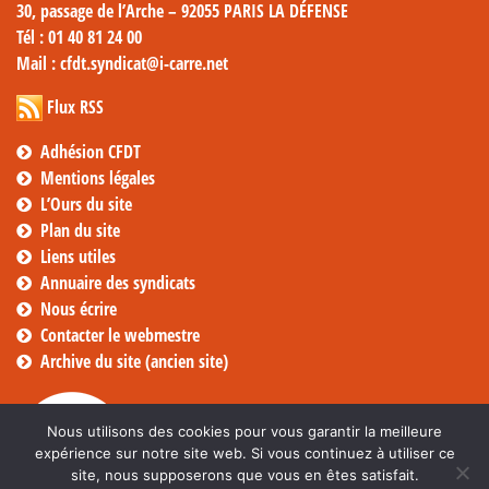
30, passage de l’Arche – 92055 PARIS LA DÉFENSE
Tél
: 01 40 81 24 00
Mail
: cfdt.syndicat@i-carre.net
Flux RSS
Adhésion CFDT
Mentions légales
L’Ours du site
Plan du site
Liens utiles
Annuaire des syndicats
Nous écrire
Contacter le webmestre
Archive du site (ancien site)
Nous utilisons des cookies pour vous garantir la meilleure
expérience sur notre site web. Si vous continuez à utiliser ce
site, nous supposerons que vous en êtes satisfait.