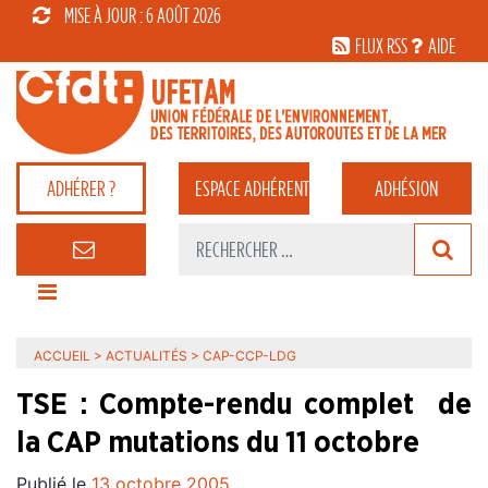
MISE À JOUR : 6 AOÛT 2026
FLUX RSS
AIDE
ADHÉRER ?
ESPACE
ADHÉRENT
ADHÉSION
ACCUEIL
>
ACTUALITÉS
>
CAP-CCP-LDG
TSE : Compte-rendu complet de
la CAP mutations du 11 octobre
Publié le
13 octobre 2005