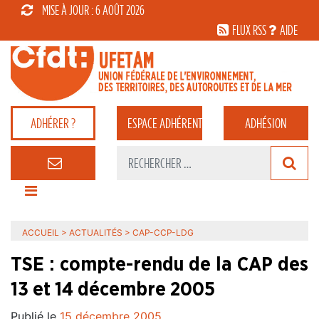
MISE À JOUR : 6 AOÛT 2026
FLUX RSS
AIDE
ADHÉRER ?
ESPACE
ADHÉRENT
ADHÉSION
ACCUEIL
>
ACTUALITÉS
>
CAP-CCP-LDG
TSE : compte-rendu de la CAP des
13 et 14 décembre 2005
Publié le
15 décembre 2005