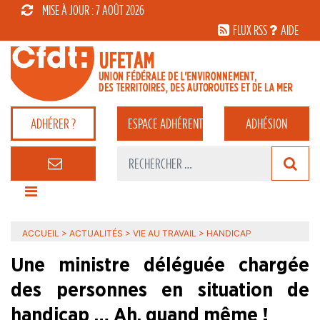
MISE À JOUR : 7 AOÛT 2026
FLUX RSS
AIDE
ADHÉRER ?
ESPACE
ADHÉRENT
ADHÉSION
ACCUEIL
>
ACTUALITÉS
>
VIE AU TRAVAIL
>
HANDICAP
Une ministre déléguée chargée
des personnes en situation de
handicap … Ah, quand même !