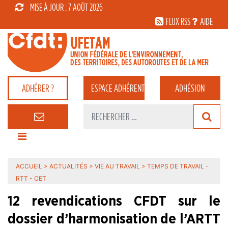
MISE À JOUR : 7 AOÛT 2026
FLUX RSS
AIDE
ADHÉRER ?
ESPACE
ADHÉRENT
ADHÉSION
ACCUEIL
>
ACTUALITÉS
>
VIE AU TRAVAIL
>
TEMPS DE TRAVAIL -
RTT - CET
12 revendications CFDT sur le
dossier d’harmonisation de l’ARTT