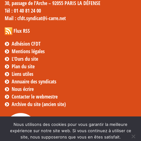
30, passage de l’Arche – 92055 PARIS LA DÉFENSE
Tél
: 01 40 81 24 00
Mail
: cfdt.syndicat@i-carre.net
Flux RSS
Adhésion CFDT
Mentions légales
L’Ours du site
Plan du site
Liens utiles
Annuaire des syndicats
Nous écrire
Contacter le webmestre
Archive du site (ancien site)
Nous utilisons des cookies pour vous garantir la meilleure
expérience sur notre site web. Si vous continuez à utiliser ce
site, nous supposerons que vous en êtes satisfait.