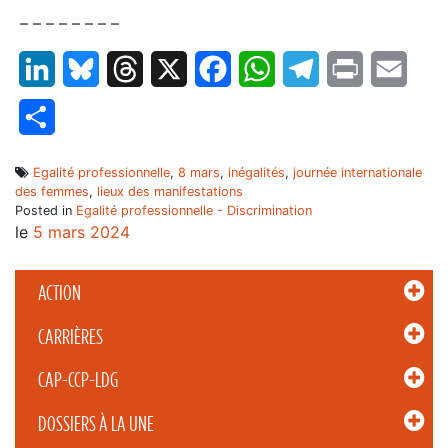
– – – – – – – –
LinkedIn
Bluesky
Threads
X
Facebook
WhatsApp
Telegram
Print
Email
Partager
Egalité professionnelle
,
8 mars
,
inégalités
,
journée internationale
des femmes
,
lieux des manifestations
Posted in
Egalité professionnelle - Discrimination
le
5 mars 2024
ACTION
CARRIÈRES
CAP-CCP-LDG
DOSSIERS À LA UNE