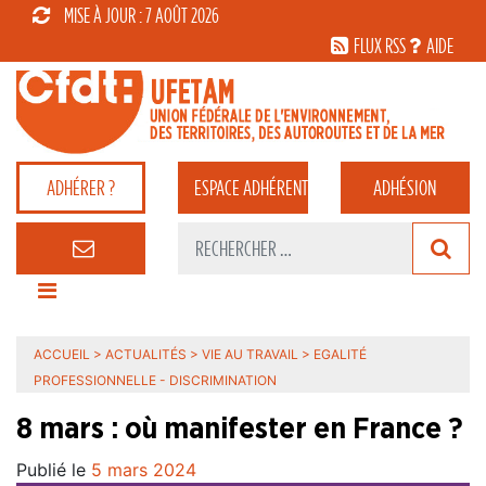
MISE À JOUR : 7 AOÛT 2026
FLUX RSS
AIDE
ADHÉRER ?
ESPACE
ADHÉRENT
ADHÉSION
ACCUEIL
>
ACTUALITÉS
>
VIE AU TRAVAIL
>
EGALITÉ
PROFESSIONNELLE - DISCRIMINATION
8 mars : où manifester en France ?
Publié le
5 mars 2024