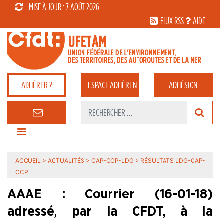
MISE À JOUR : 7 AOÛT 2026
FLUX RSS
AIDE
ADHÉRER ?
ESPACE
ADHÉRENT
ADHÉSION
ACCUEIL
>
ACTUALITÉS
>
CAP-CCP-LDG
>
RÉSULTATS LDG-CAP-
CCP
AAAE : Courrier (16-01-18)
adressé, par la CFDT, à la