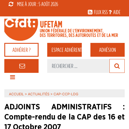
MISE À JOUR : 5 AOÛT 2026
FLUX RSS
AIDE
ADHÉRER ?
ESPACE
ADHÉRENT
ADHÉSION
ACCUEIL
>
ACTUALITÉS
>
CAP-CCP-LDG
ADJOINTS ADMINISTRATIFS :
Compte-rendu de la CAP des 16 et
17 Octobre 2007