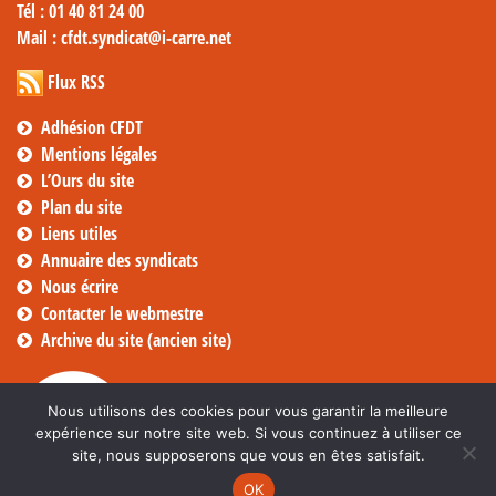
Tél
: 01 40 81 24 00
Mail
: cfdt.syndicat@i-carre.net
Flux RSS
Adhésion CFDT
Mentions légales
L’Ours du site
Plan du site
Liens utiles
Annuaire des syndicats
Nous écrire
Contacter le webmestre
Archive du site (ancien site)
Nous utilisons des cookies pour vous garantir la meilleure
expérience sur notre site web. Si vous continuez à utiliser ce
site, nous supposerons que vous en êtes satisfait.
OK