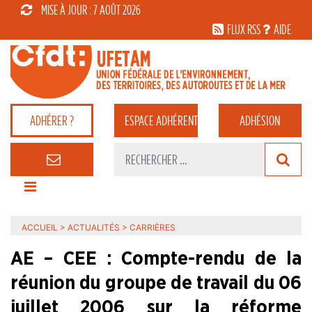
MISE À JOUR : 7 AOÛT 2026
FLUX RSS
AIDE
ADHÉRER ?
ESPACE
ADHÉRENT
ADHÉSION
ACCUEIL
>
ACTUALITÉS
>
CARRIÈRES
AE – CEE : Compte-rendu de la
réunion du groupe de travail du 06
juillet 2006 sur la réforme