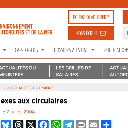
POURQUOI
ADHÉRER ?
NOUS ÉCRIRE
S
CAP-CCP-LDG
DOSSIERS À LA UNE
PUBLICATION
ACTUALITÉS DU
LES GRILLES DE
ACTUAL
MINISTÈRE
SALAIRES
AUTORO
EIL
>
ACTUALITÉS
>
CARRIÈRES
exes aux circulaires
 le
7 juillet 2008
LinkedIn
Bluesky
Threads
X
Facebook
WhatsApp
Telegram
Print
Email
Partage