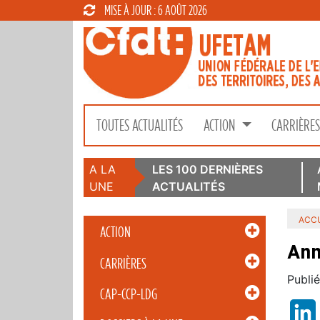
MISE À JOUR : 6 AOÛT 2026
TOUTES ACTUALITÉS
ACTION
CARRIÈRE
A LA
LES 100 DERNIÈRES
UNE
ACTUALITÉS
ACCU
ACTION
Ann
CARRIÈRES
Publié
CAP-CCP-LDG