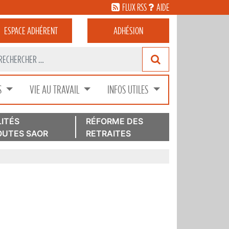
FLUX RSS
AIDE
ESPACE
ADHÉRENT
ADHÉSION
S
VIE AU TRAVAIL
INFOS UTILES
ITÉS
RÉFORME DES
UTES SAOR
RETRAITES
r