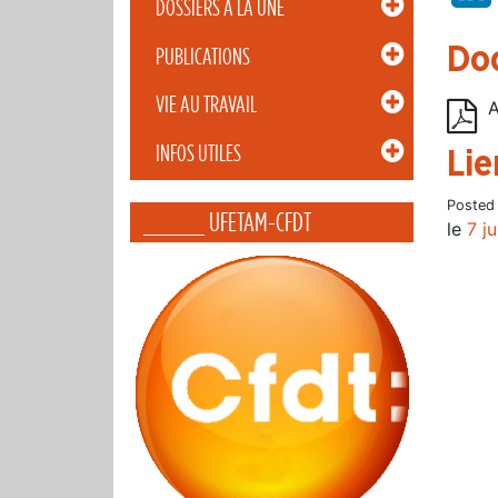
DOSSIERS À LA UNE
Do
PUBLICATIONS
VIE AU TRAVAIL
A
INFOS UTILES
Lie
Posted
_____ UFETAM-CFDT
le
7 j