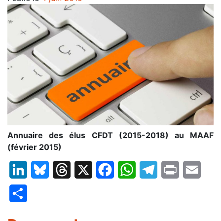
Annuaire des élus CFDT (2015-2018) au MAAF
(février 2015)
LinkedIn
Bluesky
Threads
X
Facebook
WhatsApp
Telegram
Print
Email
Partager