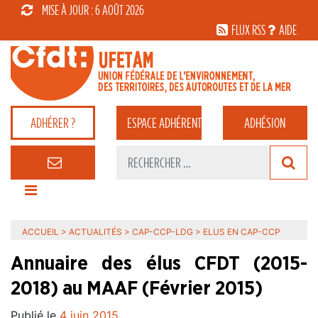
MISE À JOUR : 6 AOÛT 2026
FLUX RSS
AIDE
ADHÉRER ?
ESPACE
ADHÉRENT
ADHÉSION
ACCUEIL
>
ACTUALITÉS
>
CAP-CCP-LDG
>
ELUS EN CAP-CCP
Annuaire des élus CFDT (2015-
2018) au MAAF (Février 2015)
Publié le
4 juin 2015