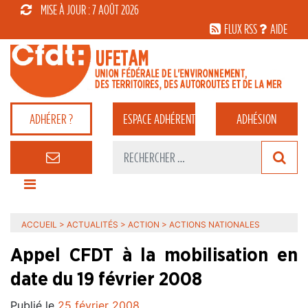
MISE À JOUR : 7 AOÛT 2026
FLUX RSS
AIDE
ADHÉRER ?
ESPACE
ADHÉRENT
ADHÉSION
ACCUEIL
>
ACTUALITÉS
>
ACTION
>
ACTIONS NATIONALES
Appel CFDT à la mobilisation en
date du 19 février 2008
Publié le
25 février 2008