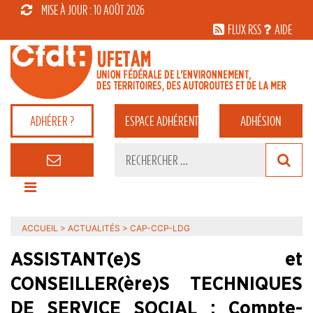
MISE À JOUR : 10 AOÛT 2026
FLUX RSS
AIDE
ADHÉRER ?
ESPACE
ADHÉRENT
ADHÉSION
ACCUEIL
>
ACTUALITÉS
>
CAP-CCP-LDG
ASSISTANT(e)S et
CONSEILLER(ère)S TECHNIQUES
DE SERVICE SOCIAL : Compte-