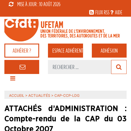
MISE À JOUR : 10 AOÛT 2026
FLUX RSS
AIDE
ADHÉRER ?
ESPACE
ADHÉRENT
ADHÉSION
ACCUEIL
>
ACTUALITÉS
>
CAP-CCP-LDG
ATTACHÉS d’ADMINISTRATION :
Compte-rendu de la CAP du 03
Octobre 2007