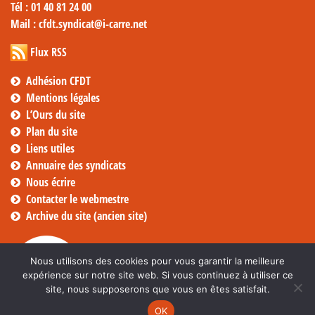
Tél
: 01 40 81 24 00
Mail
: cfdt.syndicat@i-carre.net
Flux RSS
Adhésion CFDT
Mentions légales
L’Ours du site
Plan du site
Liens utiles
Annuaire des syndicats
Nous écrire
Contacter le webmestre
Archive du site (ancien site)
Nous utilisons des cookies pour vous garantir la meilleure
expérience sur notre site web. Si vous continuez à utiliser ce
site, nous supposerons que vous en êtes satisfait.
OK