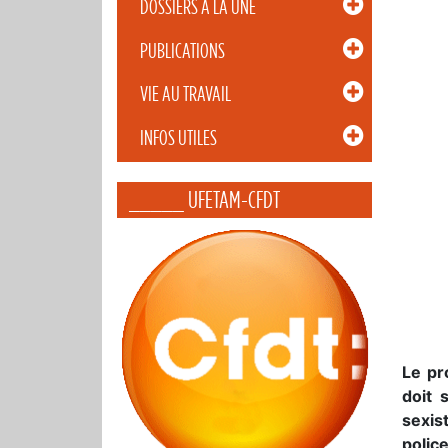
DOSSIERS À LA UNE
PUBLICATIONS
VIE AU TRAVAIL
INFOS UTILES
_____ UFETAM-CFDT
Le pr
doit 
sexist
polic