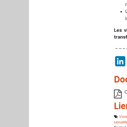
Les v
trans
– – – 
Do
C
Lie
Viol
sexuelle