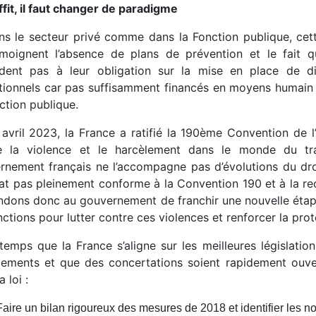
fit, il faut changer de paradigme
ns le secteur privé comme dans la Fonction publique, cett
moignent l’absence de plans de prévention et le fait q
dent pas à leur obligation sur la mise en place de di
tionnels car pas suffisamment financés en moyens humain
ction publique.
avril 2023, la France a ratifié la 190ème Convention de l’
e la violence et le harcèlement dans le monde du trav
nement français ne l’accompagne pas d’évolutions du droit 
état pas pleinement conforme à la Convention 190 et à la
dons donc au gouvernement de franchir une nouvelle étape 
ctions pour lutter contre ces violences et renforcer la prot
 temps que la France s’aligne sur les meilleures législatio
ements et que des concertations soient rapidement ouver
a loi :
Faire un bilan rigoureux des mesures de 2018 et identifier les no