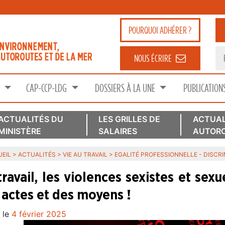
POURQUOI
ADHÉRER ?
NOUS ÉCRIRE
S
CAP-CCP-LDG
DOSSIERS À LA UNE
PUBLICATION
ACTUALITÉS DU
LES GRILLES DE
ACTUAL
MINISTÈRE
SALAIRES
AUTORO
EIL
>
ACTUALITÉS
>
VIE AU TRAVAIL
>
EGALITÉ PROFESSIONNELLE - DISCR
ravail, les violences sexistes et sexue
 actes et des moyens !
 le
4 février 2025