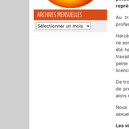
repré
ARCHIVES MENSUELLES
Au tr
profe
Archives
mensuelles
Harcè
ne son
été h
travai
peine
licenc
De tr
de pr
alors 
Nous 
sexuel
Les v