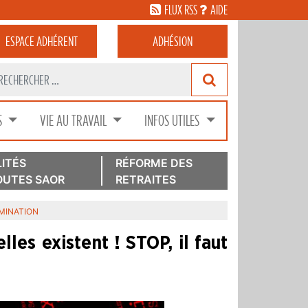
FLUX RSS
AIDE
ESPACE
ADHÉRENT
ADHÉSION
S
VIE AU TRAVAIL
INFOS UTILES
ITÉS
RÉFORME DES
UTES SAOR
RETRAITES
IMINATION
lles existent ! STOP, il faut