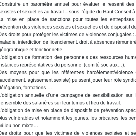
Construire un baromètre annuel pour évaluer le ressenti des s
sexistes et sexuelles au travail – sous l’égide du Haut Conseil à 
La mise en place de sanctions pour toutes les entreprises
prévention des violences sexistes et sexuelles et de dispositif 
Des droits pour protéger les victimes de violences conjugales :
maladie, interdiction de licenciement, droit à absences rémunéré
géographique et fonctionnelle.
L’obligation de formation des personnels des ressources huma
instances représentatives du personnel (comité sociaux…).
Des moyens pour que les référent∙es harcèlement/violence e
harcèlement, agissement sexiste) puissent jouer leur rôle syndic
délégation, formations….
L’obligation annuelle d’une campagne de sensibilisation sur 
l’ensemble des salarié∙es sur leur temps et lieu de travail.
L’obligation de mise en place de dispositifs de prévention spécif
plus vulnérables et notamment les jeunes, les précaires, les pe
milieu non mixte…
Des droits pour que les victimes de violences sexistes et se