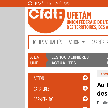
MISE À JOUR : 7 AOÛT 2026
TOUTES ACTUALITÉS
ACTION
CARRIÈRE
A LA
LES 100 DERNIÈRES
UNE
ACTUALITÉS
ACCU
ACTION
Au t
CARRIÈRES
des
CAP-CCP-LDG
Publié