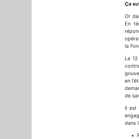
Ça suf
Or da
En té
répon
opéra
la Fon
Le 12 
contr
gouver
en l’
deman
de san
Il est
engag
dans l