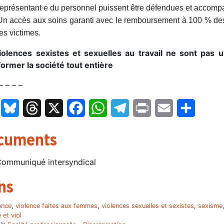
représentant∙e du personnel puissent être défendues et accompa
Un accès aux soins garanti avec le remboursement à 100 % de
les victimes.
iolences sexistes et sexuelles au travail ne sont pas une
former la société tout entière
– – – –
LinkedIn
Bluesky
Threads
X
Facebook
WhatsApp
Telegram
Print
Email
Partage
cuments
ommuniqué intersyndical
ns
ence
,
violence faites aux femmes
,
violences sexuelles et sexistes
,
sexisme
 et viol