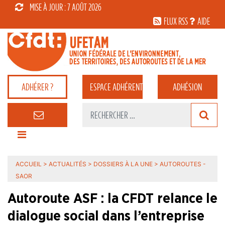
MISE À JOUR : 7 AOÛT 2026
FLUX RSS
AIDE
ADHÉRER ?
ESPACE
ADHÉRENT
ADHÉSION
ACCUEIL
>
ACTUALITÉS
>
DOSSIERS À LA UNE
>
AUTOROUTES -
SAOR
Autoroute ASF : la CFDT relance le
dialogue social dans l’entreprise