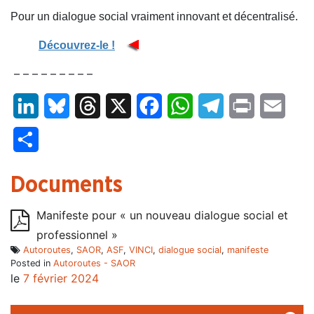
Pour un dialogue social vraiment innovant et décentralisé.
Découvrez-le !
– – – – – – – – –
LinkedIn
Bluesky
Threads
X
Facebook
WhatsApp
Telegram
Print
Email
Partager
Documents
Manifeste pour « un nouveau dialogue social et
professionnel »
Autoroutes
,
SAOR
,
ASF
,
VINCI
,
dialogue social
,
manifeste
Posted in
Autoroutes - SAOR
le
7 février 2024