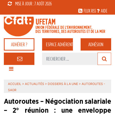
MISE À JOUR : 7 AOÛT 2026
FLUX RSS
AIDE
ADHÉRER ?
ESPACE
ADHÉRENT
ADHÉSION
ACCUEIL
>
ACTUALITÉS
>
DOSSIERS À LA UNE
>
AUTOROUTES -
SAOR
Autoroutes – Négociation salariale
– 2° réunion : une enveloppe