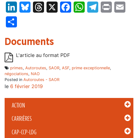
LinkedIn
Bluesky
Threads
X
Facebook
WhatsApp
Telegram
Print
Email
Partager
Documents
L'article au format PDF
primes
,
Autoroutes
,
SAOR
,
ASF
,
prime exceptionnelle
,
négociations
,
NAO
Posted in
Autoroutes - SAOR
le
6 février 2019
ACTION
CARRIÈRES
CAP-CCP-LDG