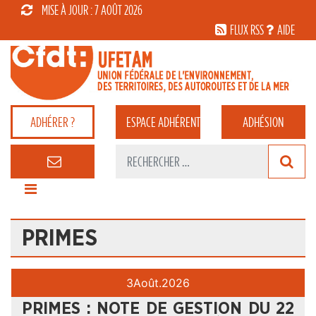
MISE À JOUR : 7 AOÛT 2026
FLUX RSS
AIDE
ADHÉRER ?
ESPACE
ADHÉRENT
ADHÉSION
PRIMES
3
Août.
2026
PRIMES : NOTE DE GESTION DU 22